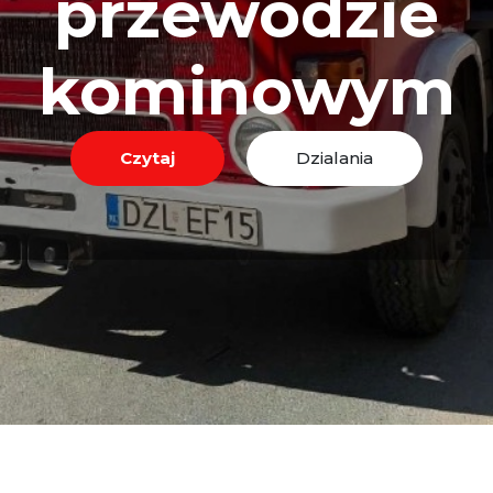
przewodzie
kominowym
Czytaj
Dzialania