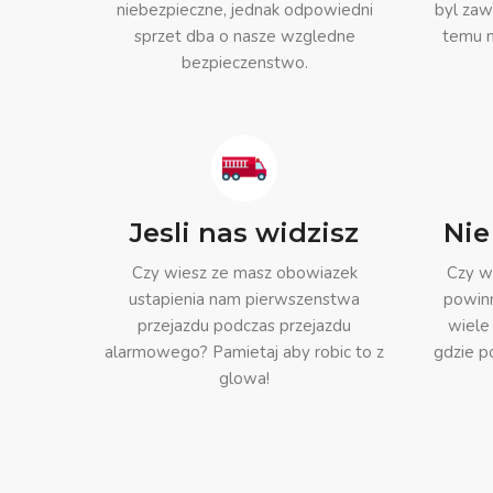
niebezpieczne, jednak odpowiedni
byl zaw
sprzet dba o nasze wzgledne
temu m
bezpieczenstwo.
Jesli nas widzisz
Nie
Czy wiesz ze masz obowiazek
Czy wi
ustapienia nam pierwszenstwa
powinn
przejazdu podczas przejazdu
wiele
alarmowego? Pamietaj aby robic to z
gdzie p
glowa!