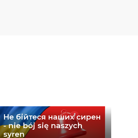
Не бійтеся наших сирен
- nie bój się naszych
syren