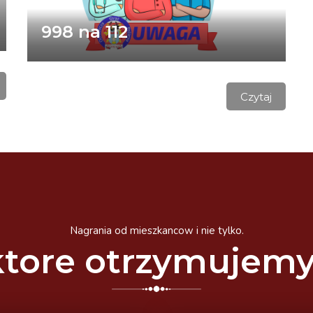
998 na 112
Czytaj
Nagrania od mieszkancow i nie tylko.
tore otrzymujem