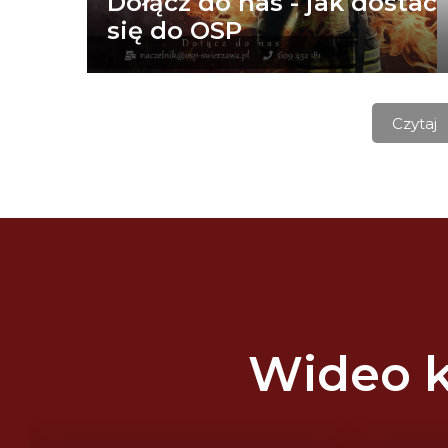
Dołącz do nas - jak dostać
się do OSP
Czytaj
Wideo k