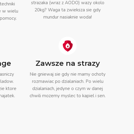
strazaka (wraz z AODO) wazy okolo
techniki
20kg? Waga ta zwieksza sie gdy
e w wielu
mundur nasiaknie woda!
 pomocy.
age
Zawsze na strazy
asniczy
Nie gniewaj sie gdy nie mamy ochoty
ladow.
rozmawiac po dzialaniach. Po wielu
ie ktore
dzialaniach, jedyne o czym w danej
majatek.
chwili mozemy myslec to kapiel i sen.