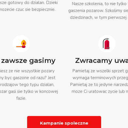
sze gotowy do dzialan. Dzieki
Nasze szkolenia, to nie tylko 
ozecie czuc sie bezpiecznie.
gaszenia pozarow. Szkolimy si
dziedzinach, w tym pierwszej
 zawsze gasimy
Zwracamy uw
esz ze nie wszystkie pozary
Pamietaj ze wszelki sprzet g
y byc gaszone od razu? Jest
wymaga terminowych przeg
 rodzajow tego typu dzialan,
Pamietaj ze to jedyne narzedz
ozar gasi sie tylko w koncowej
moze Ci uratowac zycie lub 
fazie.
Kampanie spoleczne