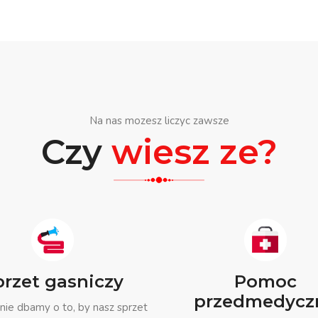
Na nas mozesz liczyc zawsze
Czy
wiesz ze?
przet gasniczy
Pomoc
przedmedycz
nie dbamy o to, by nasz sprzet