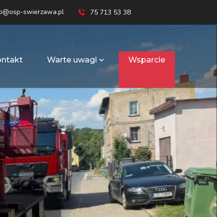
ro@osp-swierzawa.pl
75 713 53 38
ntakt
Warte uwagi
Wsparcie