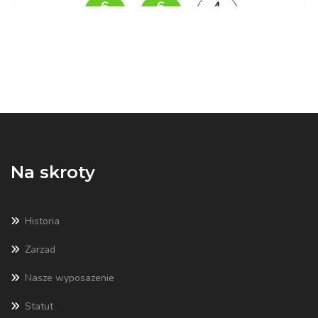
Na skroty
Historia
Zarzad
Nasze wyposazenie
Statut