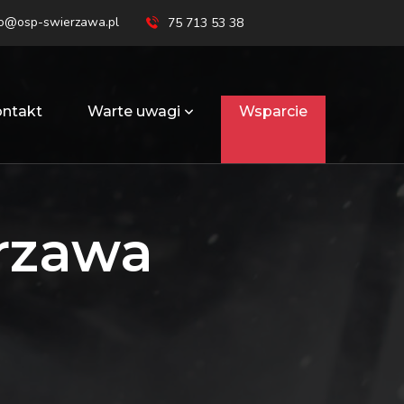
ro@osp-swierzawa.pl
75 713 53 38
ntakt
Warte uwagi
Wsparcie
rzawa