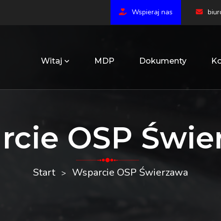
Wspieraj nas
biu
Witaj
MDP
Dokumenty
Ko
rcie OSP Świe
Start
Wsparcie OSP Świerzawa