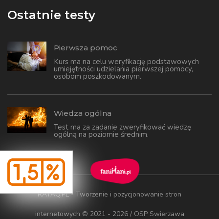
Ostatnie testy
Pierwsza pomoc
Kurs ma na celu weryfikację podstawowych
umiejętności udzielania pierwszej pomocy,
osobom poszkodowanym.
Wiedza ogólna
Test ma za zadanie zweryfikować wiedzę
ogólną na poziomie średnim.
RATAQ.PL - Tworzenie i pozycjonowanie stron
internetowych
© 2021 - 2026 / OSP Swierzawa