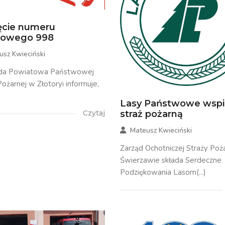
ęcie numeru
mowego 998
usz Kwieciński
a Powiatowa Państwowej
Pożarnej w Złotoryi informuje,
Lasy Państwowe wspi
straż pożarną
Czytaj
Mateusz Kwieciński
Zarząd Ochotniczej Straży Poż
Świerzawie składa Serdeczne
Podziękowania Lasom(...)