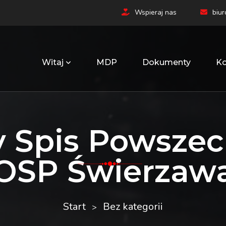
Wspieraj nas
biu
Witaj
MDP
Dokumenty
Ko
 Spis Powszech
OSP Świerzaw
Start
Bez kategorii