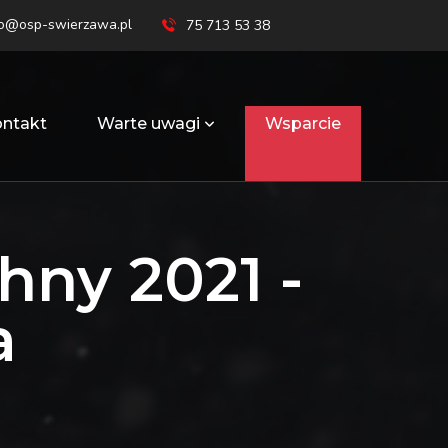
ro@osp-swierzawa.pl
75 713 53 38
ntakt
Warte uwagi
Wsparcie
ny 2021 -
a