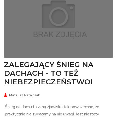
ZALEGAJĄCY ŚNIEG NA
DACHACH - TO TEŻ
NIEBEZPIECZEŃSTWO!
Mateusz Ratajczak
Śnieg na dachu to zimą zjawisko tak powszechne, że
praktycznie nie zwracamy na nie uwagi. Jest niestety