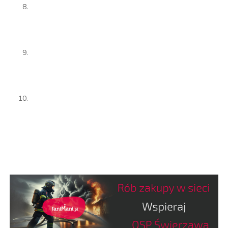
Będziesz towarzyszem dobrym. Przepiękne hasło strażackie:
"Jeden za wszystkich, wszyscy za jednego" uczy, jakiego
rodzaju ma być koleżeństwo w drużynach strażackich.
Będziesz spełniał obowiązki swoje z ochotą. Jesteś
ochotnikiem, więc nie czyń jak najemnik, który rad wykręca się
od roboty.
Będziesz się starał o zabezpieczenie losu swojej rodziny na
wypadek twojej śmierci lub kalectwa.
na podstawie "Strażaka" z 1901 r.