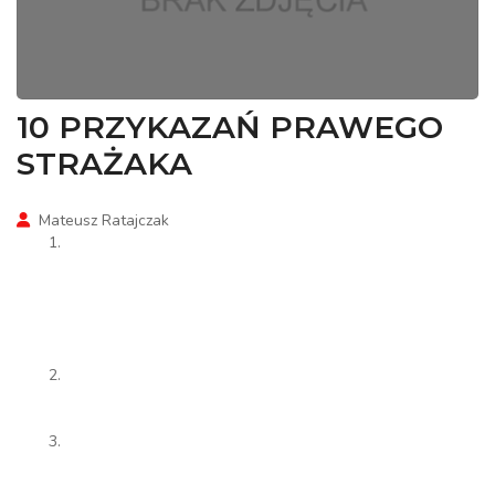
10 PRZYKAZAŃ PRAWEGO
STRAŻAKA
Mateusz Ratajczak
Nie wyobrażaj sobie, że samo przywdzianie munduru
strażackiego czyni cię już strażakiem, albowiem jeśli
paradujesz w mundurze, a zaniedbujesz swoje obowiązki,
jesteś jak wilk w owczej skórze..
Bądź zawsze trzeźwy. Trzeźwość jest podstawą wszystkich
cnót, jakie prawego strażaka zdobić powinny.
Bądź czujny - czujny jak kogut w nocy, jak orzeł w dzień.
Zawsze gotów bądź na ratunek. Śpij jak zając, a bądź mężny