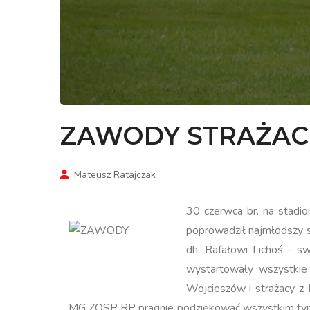
ZAWODY STRAŻACK
Mateusz Ratajczak
30 czerwca br. na stadi
poprowadził najmłodszy 
dh. Rafałowi Lichoś - 
wystartowały wszystkie
Wojcieszów i strażacy z 
MG ZOSP RP pragnie podziękować wszystkim tym, 