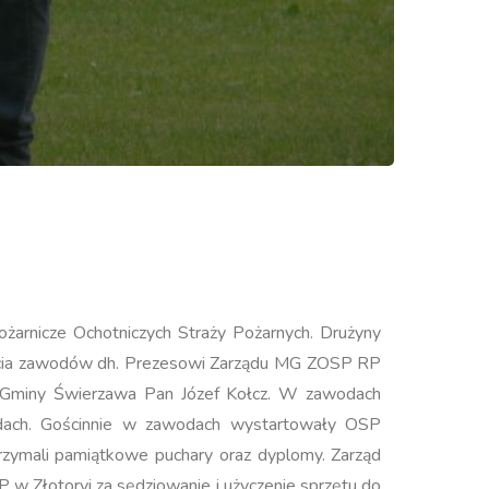
arnicze Ochotniczych Straży Pożarnych. Drużyny
zęcia zawodów dh. Prezesowi Zarządu MG ZOSP RP
i Gminy Świerzawa Pan Józef Kołcz. W zawodach
odach. Gościnnie w zawodach wystartowały OSP
trzymali pamiątkowe puchary oraz dyplomy. Zarząd
 Złotoryi za sędziowanie i użyczenie sprzętu do