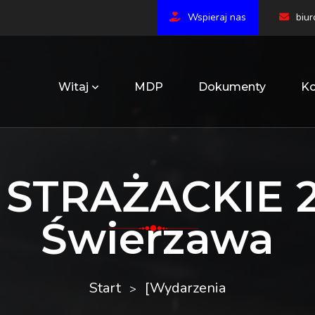
Wspieraj nas
biu
Witaj
MDP
Dokumenty
Ko
STRAŻACKIE 20
Świerzawa
Start
[Wydarzenia