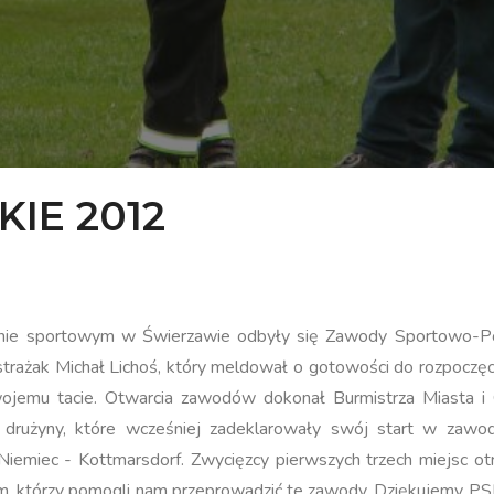
IE 2012
onie sportowym w Świerzawie odbyły się Zawody Sportowo-Poż
strażak Michał Lichoś, który meldował o gotowości do rozpoc
swojemu tacie. Otwarcia zawodów dokonał Burmistrza Miasta 
 drużyny, które wcześniej zadeklarowały swój start w zaw
Niemiec - Kottmarsdorf. Zwycięzcy pierwszych trzech miejsc o
którzy pomogli nam przeprowadzić te zawody. Dziękujemy PSP w