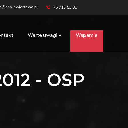
ro@osp-swierzawa.pl
75 713 53 38
ntakt
Warte uwagi
Wsparcie
12 - OSP