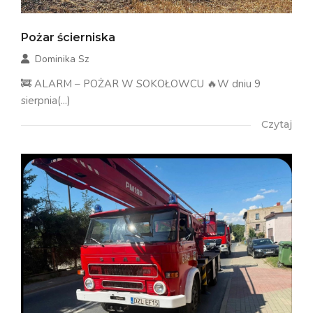
Pożar ścierniska
Dominika Sz
🚒 ALARM – POŻAR W SOKOŁOWCU 🔥W dniu 9
sierpnia(...)
Czytaj