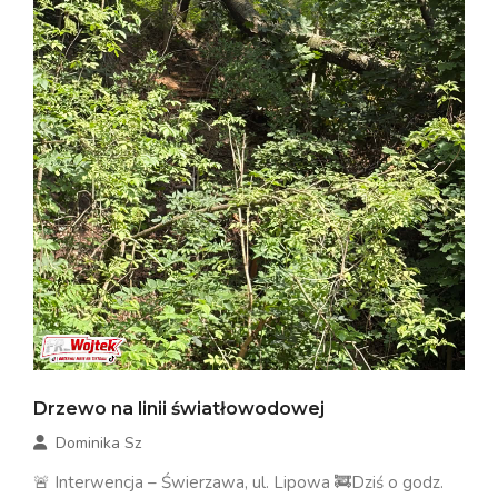
Drzewo na linii światłowodowej
Dominika Sz
🚨 Interwencja – Świerzawa, ul. Lipowa 🚒Dziś o godz.