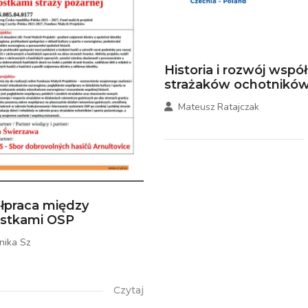
Historia i rozwój wspó
strażaków ochotników.
Mateusz Ratajczak
łpraca między
ostkami OSP
nika Sz
Czytaj