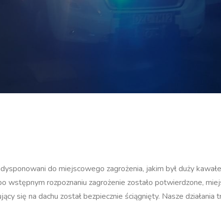
adysponowani do miejscowego zagrożenia, jakim był duży kawałe
 po wstępnym rozpoznaniu zagrożenie zostało potwierdzone, mie
y się na dachu został bezpiecznie ściągnięty. Nasze działania t