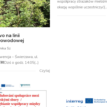
współpracy strażaków mieliś
okazję wspólnie uczestniczyć(...
o na linii
tłowodowej
nika Sz
rwencja – Świerzawa, ul.
🚒Dziś o godz. 14:05(...)
Czytaj