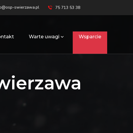
ro@osp-swierzawa.pl
75 713 53 38
ntakt
Warte uwagi
Wsparcie
wierzawa