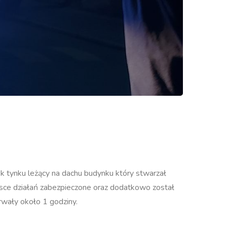
k tynku leżący na dachu budynku który stwarzał
jsce działań zabezpieczone oraz dodatkowo został
rwały około 1 godziny.