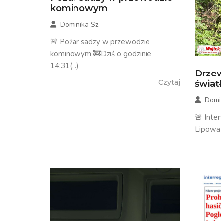
kominowym
Dominika Sz
🚨 Pożar sadzy w przewodzie
kominowym 🚒Dziś o godzinie
14:31(...)
Drzew
Czytaj
świa
Domi
🚨 Inte
Lipowa 