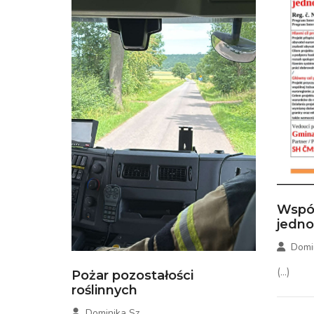
Wspó
jedn
Domi
(...)
Pożar pozostałości
roślinnych
Dominika Sz