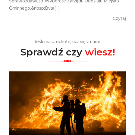
Sprawozdawczo-Wyborcze Zarządu Oddziału Miejsko-
Gminnego.&nbsp;Była(...)
Czytaj
Jeśli masz ochotę, ucz się z nami!
Sprawdź czy
wiesz!