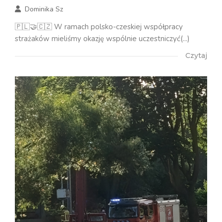
Dominika Sz
🇵🇱🤝🇨🇿 W ramach polsko-czeskiej współpracy
strażaków mieliśmy okazję wspólnie uczestniczyć(...)
Czytaj