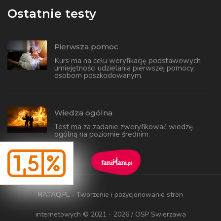
Ostatnie testy
Pierwsza pomoc
Kurs ma na celu weryfikację podstawowych
umiejętności udzielania pierwszej pomocy,
osobom poszkodowanym.
Wiedza ogólna
Test ma za zadanie zweryfikować wiedzę
ogólną na poziomie średnim.
RATAQ.PL - Tworzenie i pozycjonowanie stron
internetowych
© 2021 - 2026 / OSP Swierzawa