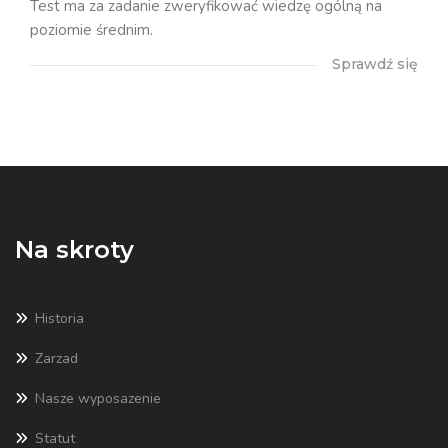
Test ma za zadanie zweryfikować wiedzę ogólną na
poziomie średnim.
Sprawdź się
Na skroty
Historia
Zarzad
Nasze wyposazenie
Statut