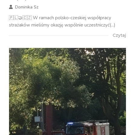
Dominika Sz
🇵🇱🤝🇨🇿 W ramach polsko-czeskiej współpracy
strażaków mieliśmy okazję wspólnie uczestniczyć(...)
Czytaj