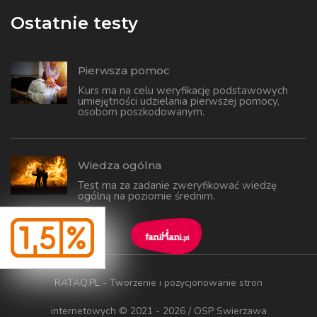
Ostatnie testy
Pierwsza pomoc
Kurs ma na celu weryfikację podstawowych
umiejętności udzielania pierwszej pomocy,
osobom poszkodowanym.
Wiedza ogólna
Test ma za zadanie zweryfikować wiedzę
ogólną na poziomie średnim.
RATAQ.PL - Tworzenie i pozycjonowanie stron
internetowych
© 2021 - 2026 / OSP Swierzawa