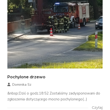
Pochylone drzewo
Dominika Sz
&nbsp;Dziś o godz.18:52 Zostaliśmy zadysponowani do
zgłoszenia dotyczącego mocno pochylonego(...)
Czytaj