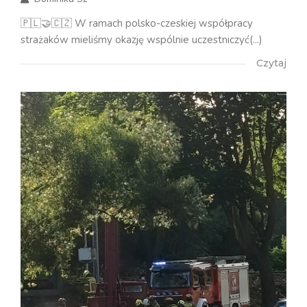
🇵🇱🤝🇨🇿 W ramach polsko-czeskiej współpracy
strażaków mieliśmy okazję wspólnie uczestniczyć(...)
Czytaj