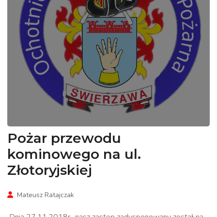
Pożar przewodu
kominowego na ul.
Złotoryjskiej
Mateusz Ratajczak
Dnia 27.11.2018r., nasz zastęp zadysponowany został na