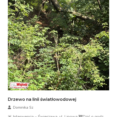
Drzewo na linii światłowodowej
Dominika Sz
🚨 Interwencja – Świerzawa, ul. Lipowa 🚒Dziś o godz.