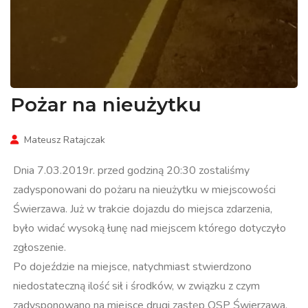
Pożar na nieużytku
Mateusz Ratajczak
Dnia 7.03.2019r. przed godziną 20:30 zostaliśmy
zadysponowani do pożaru na nieużytku w miejscowości
Świerzawa. Już w trakcie dojazdu do miejsca zdarzenia,
było widać wysoką łunę nad miejscem którego dotyczyło
zgłoszenie.
Po dojeździe na miejsce, natychmiast stwierdzono
niedostateczną ilość sił i środków, w związku z czym
zadysponowano na miejsce drugi zastęp OSP Świerzawa,