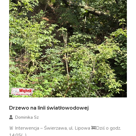
Drzewo na linii światłowodowej
Dominika Sz
🚨 Interwencja – Świerzawa, ul. Lipowa 🚒Dziś o godz.
14:05(...)