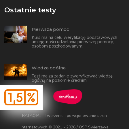
Ostatnie testy
Pierwsza pomoc
Kurs ma na celu weryfikację podstawowych
umiejętności udzielania pierwszej pomocy,
osobom poszkodowanym.
Wiedza ogólna
Test ma za zadanie zweryfikować wiedzę
ogólną na poziomie średnim.
RATAQ.PL - Tworzenie i pozycjonowanie stron
internetowych
© 2021 - 2026 / OSP Swierzawa