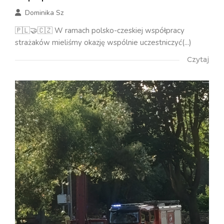
Dominika Sz
🇵🇱🤝🇨🇿 W ramach polsko-czeskiej współpracy
strażaków mieliśmy okazję wspólnie uczestniczyć(...)
Czytaj