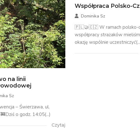
Współpraca Polsko-C
Dominika Sz
🇵🇱🤝🇨🇿 W ramach polsko-c
współpracy strażaków mieliś
okazję wspólnie uczestniczyć(...
o na linii
tłowodowej
nika Sz
rwencja – Świerzawa, ul.
🚒Dziś o godz. 14:05(...)
Czytaj