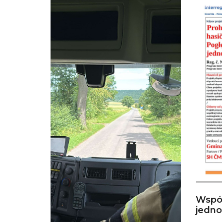
Wspó
jedn