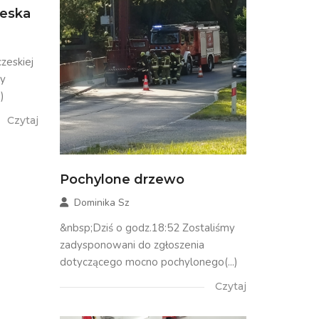
zeska
zeskiej
my
)
Czytaj
Pochylone drzewo
Dominika Sz
&nbsp;Dziś o godz.18:52 Zostaliśmy
zadysponowani do zgłoszenia
dotyczącego mocno pochylonego(...)
Czytaj