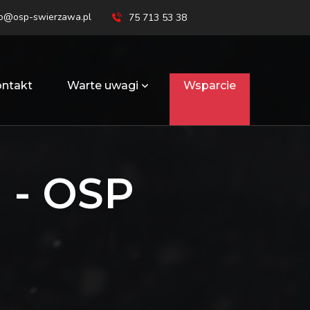
ro@osp-swierzawa.pl
75 713 53 38
ntakt
Warte uwagi
Wsparcie
- OSP