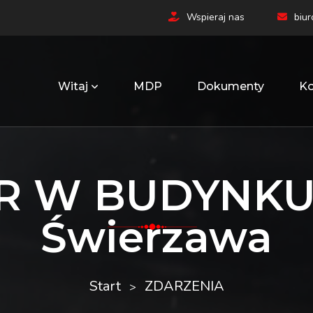
Wspieraj nas
biu
Witaj
MDP
Dokumenty
Ko
R W BUDYNKU 
Świerzawa
Start
ZDARZENIA