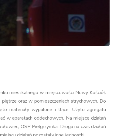
dynku mieszkalnego w miejscowości Nowy Kościół.
ym piętrze oraz w pomieszczeniach strychowych. Do
to materiały wypalone i tlące. Użyto agregatu
wać w aparatach oddechowych. Na miejsce działań
Sokołowiec, OSP Pielgrzymka. Droga na czas działań
ejscu działań pozostały inne jednostki.