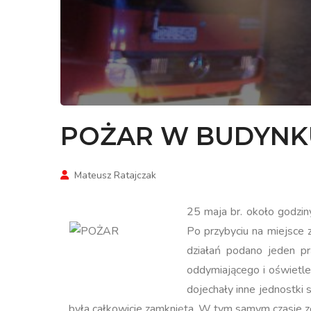
POŻAR W BUDYNK
Mateusz Ratajczak
25 maja br. około godzi
Po przybyciu na miejsce 
działań podano jeden p
oddymiającego i oświetl
dojechały inne jednostki 
była całkowicie zamknięta. W tym samym czasie z