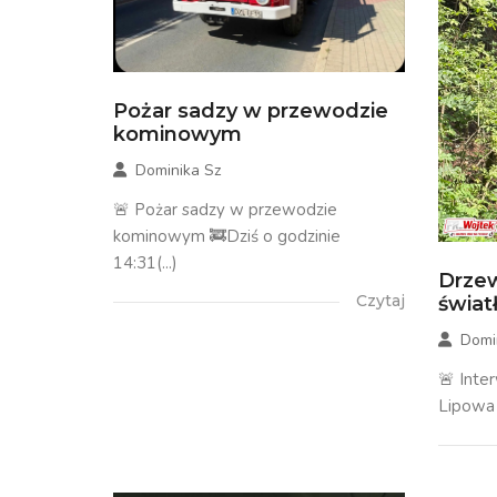
Pożar sadzy w przewodzie
kominowym
Dominika Sz
🚨 Pożar sadzy w przewodzie
kominowym 🚒Dziś o godzinie
14:31(...)
Drzew
Czytaj
świa
Domi
🚨 Inte
Lipowa 