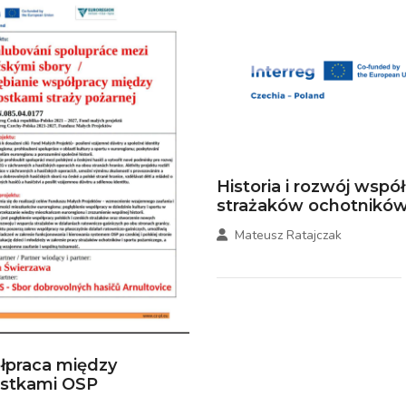
Historia i rozwój wspó
strażaków ochotników.
Mateusz Ratajczak
łpraca między
ostkami OSP