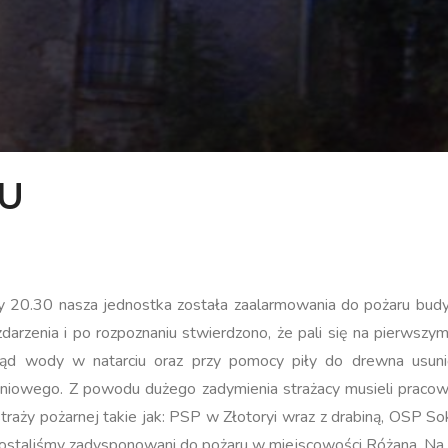
U
ny 20.30 nasza jednostka została zaalarmowania do pożaru bu
zdarzenia i po rozpoznaniu stwierdzono, że pali się na pierwsz
rąd wody w natarciu oraz przy pomocy piły do drewna usunię
eniowego. Z powodu dużego zadymienia strażacy musieli praco
straży pożarnej takie jak: PSP w Złotoryi wraz z drabiną, OSP 
ostaliśmy zadysponowani do pożaru w miejscowości Różana. Na mi