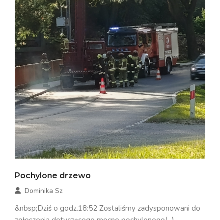
Pochylone drzewo
Dominika Sz
&nbsp;Dziś o godz.18:52 Zostaliśmy zadysponowani do