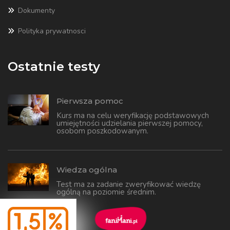
Dokumenty
Polityka prywatnosci
Ostatnie testy
Pierwsza pomoc
Kurs ma na celu weryfikację podstawowych
umiejętności udzielania pierwszej pomocy,
osobom poszkodowanym.
Wiedza ogólna
Test ma za zadanie zweryfikować wiedzę
ogólną na poziomie średnim.