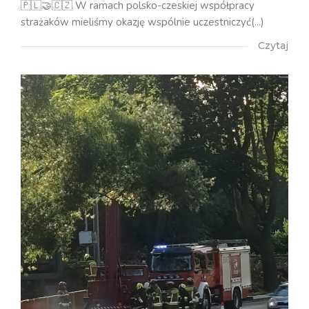
🇵🇱🤝🇨🇿 W ramach polsko-czeskiej współpracy
strażaków mieliśmy okazję wspólnie uczestniczyć(...)
Czytaj