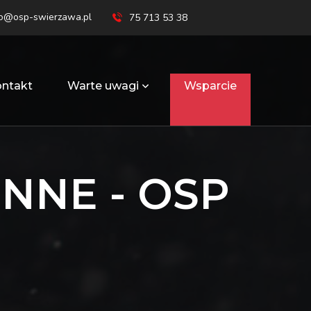
ro@osp-swierzawa.pl
75 713 53 38
ntakt
Warte uwagi
Wsparcie
NNE - OSP