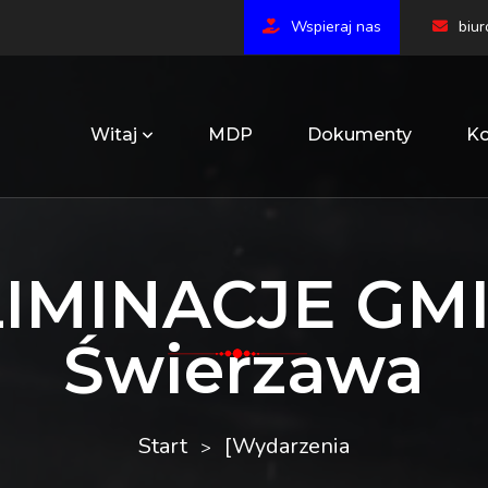
Wspieraj nas
biu
Witaj
MDP
Dokumenty
Ko
LIMINACJE GMI
Świerzawa
Start
[Wydarzenia