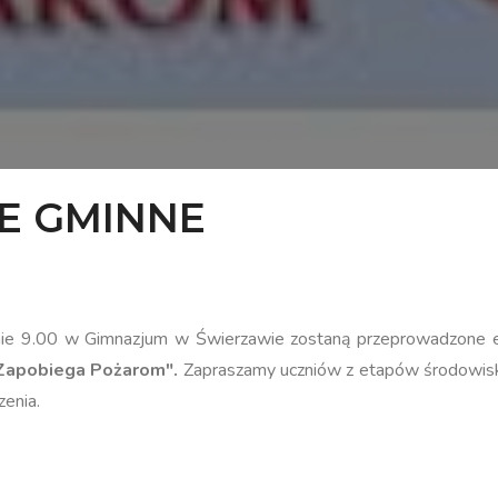
JE GMINNE
inie 9.00 w Gimnazjum w Świerzawie zostaną przeprowadzone 
ż Zapobiega Pożarom".
Zapraszamy uczniów z etapów środowisk
enia.