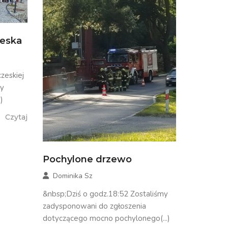
zeska
zeskiej
my
)
Czytaj
Pochylone drzewo
Dominika Sz
&nbsp;Dziś o godz.18:52 Zostaliśmy
zadysponowani do zgłoszenia
dotyczącego mocno pochylonego(...)