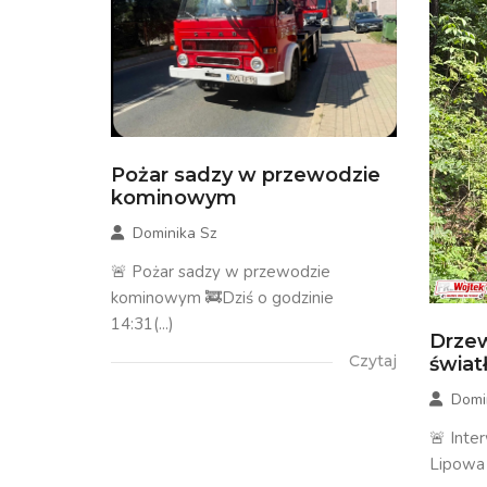
Pożar sadzy w przewodzie
kominowym
Dominika Sz
🚨 Pożar sadzy w przewodzie
kominowym 🚒Dziś o godzinie
14:31(...)
Drzew
Czytaj
świa
Domi
🚨 Inte
Lipowa 