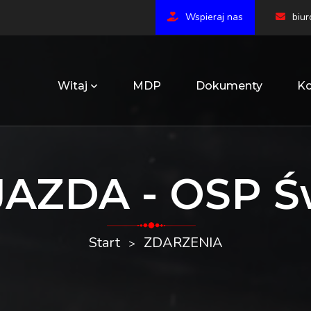
Wspieraj nas
biu
Witaj
MDP
Dokumenty
Ko
AZDA - OSP Ś
Start
ZDARZENIA