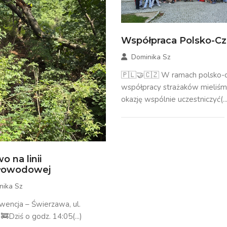
Współpraca Polsko-C
Dominika Sz
🇵🇱🤝🇨🇿 W ramach polsko-c
współpracy strażaków mieliś
okazję wspólnie uczestniczyć(...
o na linii
tłowodowej
nika Sz
rwencja – Świerzawa, ul.
🚒Dziś o godz. 14:05(...)