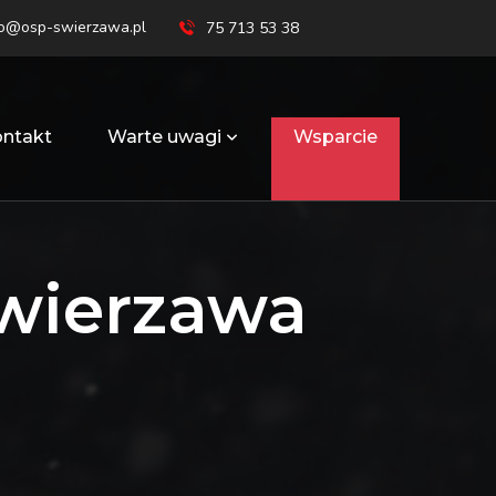
ro@osp-swierzawa.pl
75 713 53 38
ntakt
Warte uwagi
Wsparcie
wierzawa