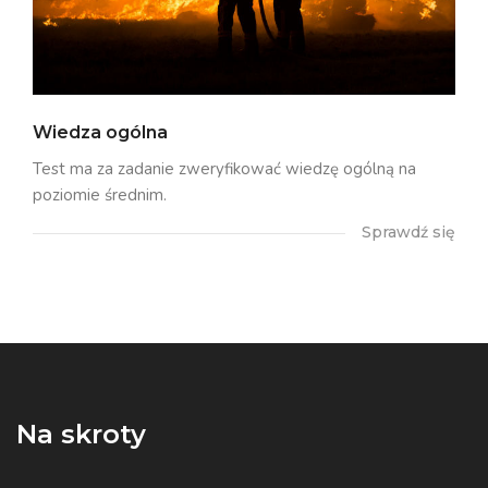
Wiedza ogólna
Test ma za zadanie zweryfikować wiedzę ogólną na
poziomie średnim.
Sprawdź się
Na skroty