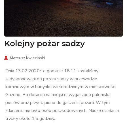
Kolejny pożar sadzy
Mateusz Kwieciński
Dnia 13.02.2020r. o godzinie 18:11 zostaliśmy
zadysponowani do pożaru sadzy w przewodzie
kominowym w budynku wielorodzinnym w miejscowości
Gozdno. Po dotarciu na miejsce, wygaszono paleniska
pieców oraz przystąpiono do gaszenia pożaru. W tym
zdarzeniu nie było osób poszkodowanych. Nasze działania
trwały około 1,5 godziny.