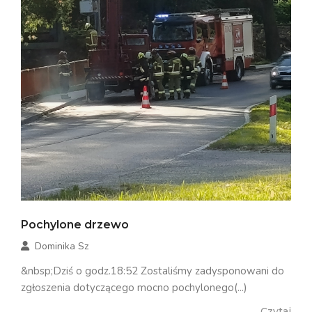
Pochylone drzewo
Dominika Sz
&nbsp;Dziś o godz.18:52 Zostaliśmy zadysponowani do
zgłoszenia dotyczącego mocno pochylonego(...)
Czytaj