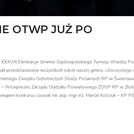
NE OTWP JUŻ PO
 XXXVIII Eliminacje Gminne Ogólnopolskiego Turnieju Wiedzy Po
 przedstawiciele wszystkich szkół naszej gminy...Uroczystego ot
 Gminnego Związku Ochotniczych Straży Pożarnych RP w Świerz
ki – Wiceprezes Zarządu Oddzału Powiatowego ZOSP RP w Złot
giem konkursu czuwał mł. asp. mgr inż. Marcin Kościuk – KP PS