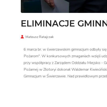
ELIMINACJE GMIN
Mateusz Ratajczak
6 marca br. w świerzawskim gimnazjum odbyły się
Pożarom". W konkursowych zmaganiach wzięli udział
przy współpracy z Zarządem Oddziału Miejsko -
Pożarnej w Złotoryi dokonał Waldemar Kwiecińs
Gimnazjum w Świerzawie. Nad prawidłowym przebie