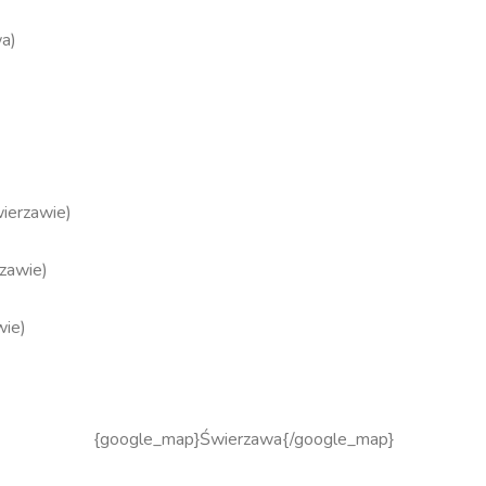
wa)
wierzawie)
rzawie)
wie)
{google_map}Świerzawa{/google_map}