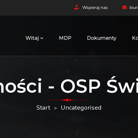
Wspieraj nas
biu
Witaj
MDP
Dokumenty
Ko
ności - OSP Św
Start
Uncategorised