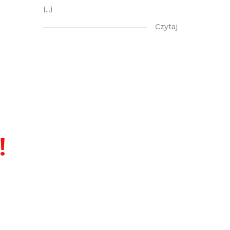
(...)
Czytaj
!