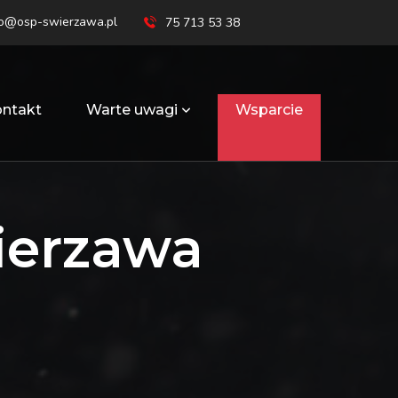
ro@osp-swierzawa.pl
75 713 53 38
ntakt
Warte uwagi
Wsparcie
ierzawa