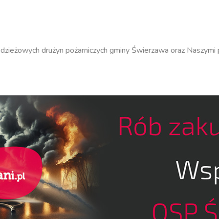
zieżowych drużyn pożarniczych gminy Świerzawa oraz Naszymi pr