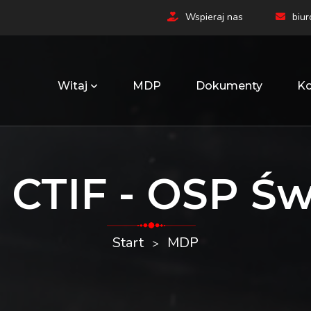
Wspieraj nas
biu
Witaj
MDP
Dokumenty
Ko
CTIF - OSP Ś
Start
MDP