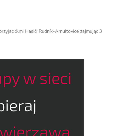
zyjaciółmi Hasiči Rudník-Arnultovice zajmując 3