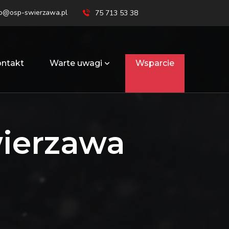
ro@osp-swierzawa.pl
75 713 53 38
ntakt
Warte uwagi
Wsparcie
wierzawa