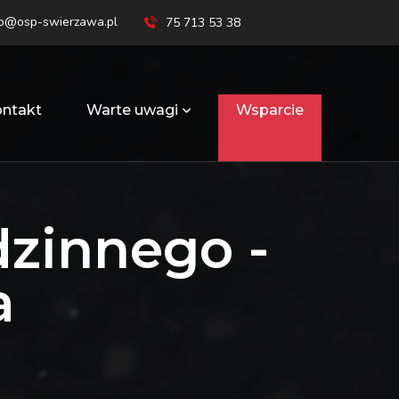
ro@osp-swierzawa.pl
75 713 53 38
ntakt
Warte uwagi
Wsparcie
zinnego -
a