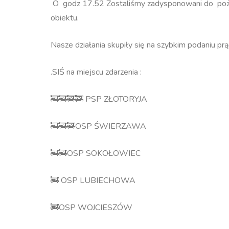
O godz 17.52 Zostaliśmy zadysponowani do pożar
obiektu.
Nasze działania skupiły się na szybkim podaniu p
.SIŚ na miejscu zdarzenia :
🚒🚒🚒🚒 PSP ZŁOTORYJA
🚒🚒🚒OSP ŚWIERZAWA
🚒🚒OSP SOKOŁOWIEC
🚒 OSP LUBIECHOWA
🚒OSP WOJCIESZÓW