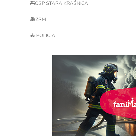
🚒OSP STARA KRAŚNICA
🚑ZRM
🚓 POLICJA