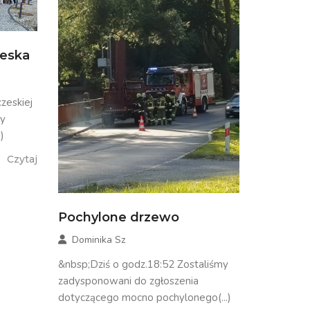
zeska
zeskiej
my
)
Czytaj
Pochylone drzewo
Dominika Sz
&nbsp;Dziś o godz.18:52 Zostaliśmy
zadysponowani do zgłoszenia
dotyczącego mocno pochylonego(...)