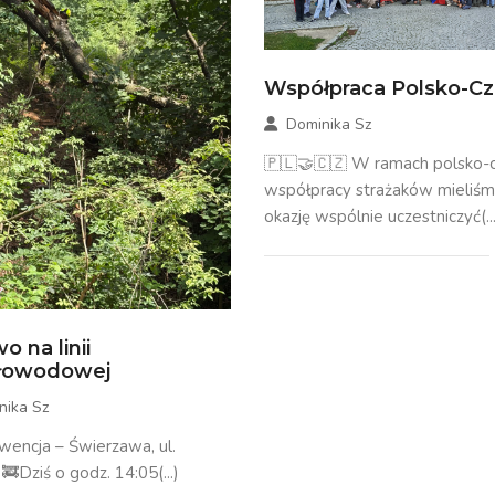
Współpraca Polsko-C
Dominika Sz
🇵🇱🤝🇨🇿 W ramach polsko-c
współpracy strażaków mieliś
okazję wspólnie uczestniczyć(...
o na linii
tłowodowej
nika Sz
rwencja – Świerzawa, ul.
🚒Dziś o godz. 14:05(...)