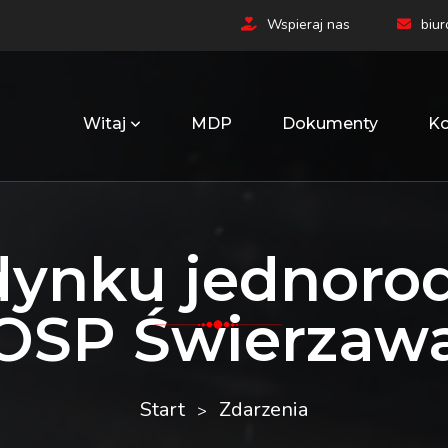
Wspieraj nas
biu
Witaj
MDP
Dokumenty
Ko
dynku jednorod
OSP Świerzaw
Start
Zdarzenia