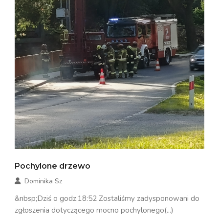
Pochylone drzewo
Dominika Sz
&nbsp;Dziś o godz.18:52 Zostaliśmy zadysponowani do
zgłoszenia dotyczącego mocno pochylonego(...)