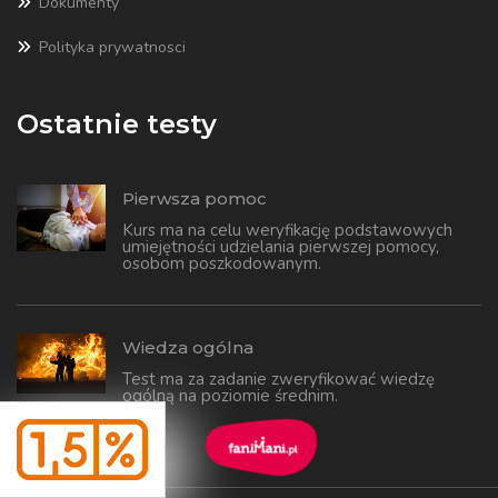
Dokumenty
Polityka prywatnosci
Ostatnie testy
Pierwsza pomoc
Kurs ma na celu weryfikację podstawowych
umiejętności udzielania pierwszej pomocy,
osobom poszkodowanym.
Wiedza ogólna
Test ma za zadanie zweryfikować wiedzę
ogólną na poziomie średnim.