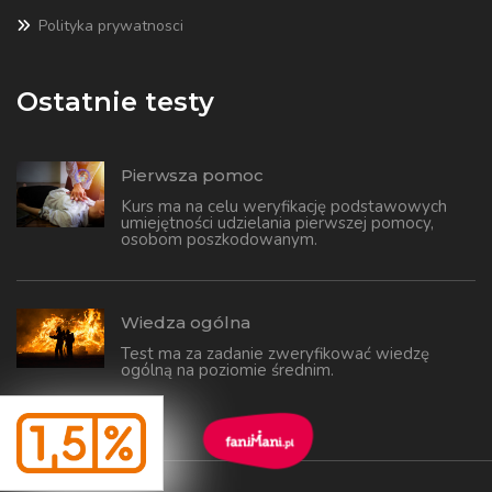
Polityka prywatnosci
Ostatnie testy
Pierwsza pomoc
Kurs ma na celu weryfikację podstawowych
umiejętności udzielania pierwszej pomocy,
osobom poszkodowanym.
Wiedza ogólna
Test ma za zadanie zweryfikować wiedzę
ogólną na poziomie średnim.