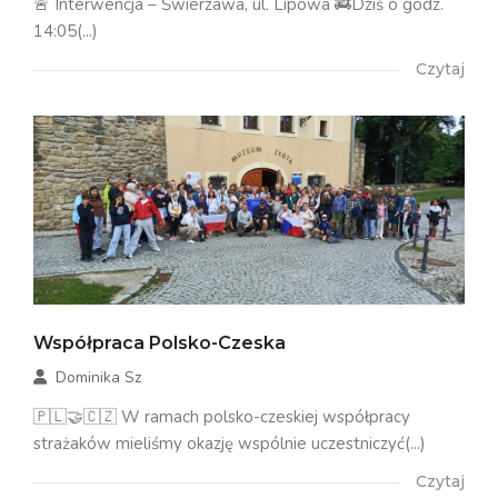
🚨 Interwencja – Świerzawa, ul. Lipowa 🚒Dziś o godz.
14:05(...)
Czytaj
Współpraca Polsko-Czeska
Dominika Sz
🇵🇱🤝🇨🇿 W ramach polsko-czeskiej współpracy
strażaków mieliśmy okazję wspólnie uczestniczyć(...)
Czytaj