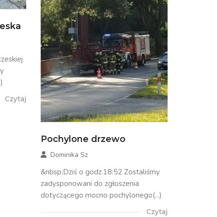
zeska
zeskiej
my
)
Czytaj
Pochylone drzewo
Dominika Sz
&nbsp;Dziś o godz.18:52 Zostaliśmy
zadysponowani do zgłoszenia
dotyczącego mocno pochylonego(...)
Czytaj