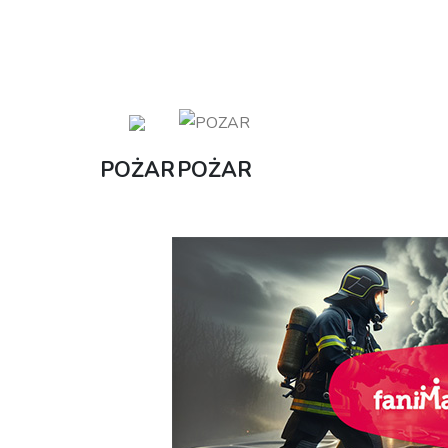
POŻAR
POŻAR