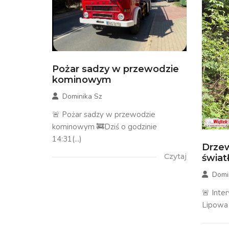
Pożar sadzy w przewodzie
kominowym
Dominika Sz
🚨 Pożar sadzy w przewodzie
kominowym 🚒Dziś o godzinie
14:31(...)
Drzew
Czytaj
świa
Domi
🚨 Inte
Lipowa 