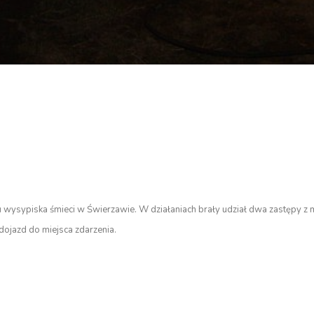
I
 wysypiska śmieci w Świerzawie. W działaniach brały udział dwa zastępy z 
 dojazd do miejsca zdarzenia.