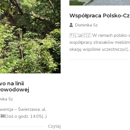
Współpraca Polsko-C
Dominika Sz
🇵🇱🤝🇨🇿 W ramach polsko-c
współpracy strażaków mieliś
okazję wspólnie uczestniczyć(...
o na linii
tłowodowej
nika Sz
rwencja – Świerzawa, ul.
🚒Dziś o godz. 14:05(...)
Czytaj