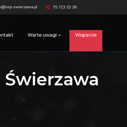
ro@osp-swierzawa.pl
75 713 53 38
ntakt
Warte uwagi
Wsparcie
 Świerzawa