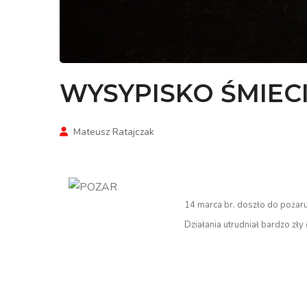
WYSYPISKO ŚMIEC
Mateusz Ratajczak
14 marca br. doszło do pożaru
Działania utrudniał bardzo zły