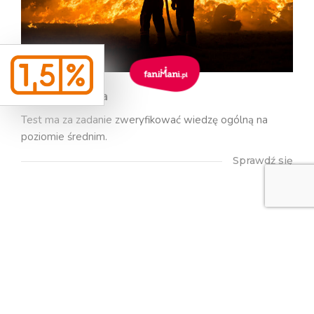
Wiedza ogólna
Test ma za zadanie zweryfikować wiedzę ogólną na
poziomie średnim.
Sprawdź się
Na skroty