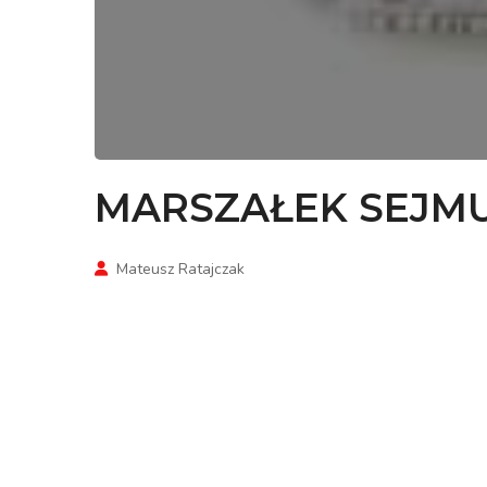
MARSZAŁEK SEJM
Mateusz Ratajczak
W dniu 29 listopada 2016 roku do Marszałka Sejmu RP Pana M
rentach z FUZ oraz niektórych innych ustaw, dotyczącej dodatk