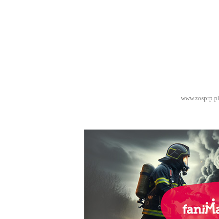
Więcej informacji znajdziecie na stronie klikając:
www.zosprp.p