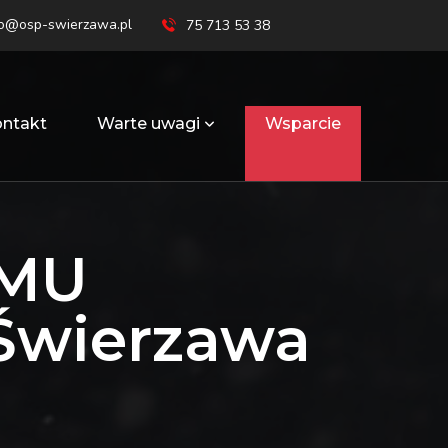
ro@osp-swierzawa.pl
75 713 53 38
ntakt
Warte uwagi
Wsparcie
JMU
Świerzawa