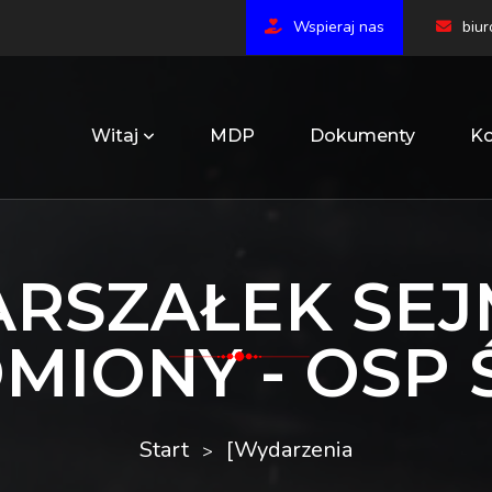
Wspieraj nas
biu
Witaj
MDP
Dokumenty
Ko
RSZAŁEK SE
IONY - OSP 
Start
[Wydarzenia