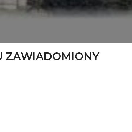
U ZAWIADOMIONY
arka Kuchcińskiego złożone zostało zawiadomienie o utworzeniu komitetu inicj
u do emerytury dla członków ochotniczych straży pożarnych.