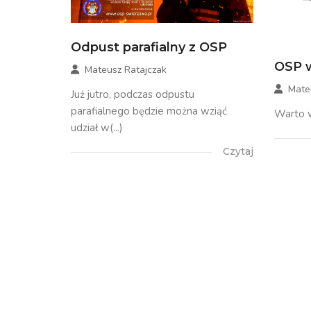
Odpust parafialny z OSP
OSP w
Mateusz Ratajczak
Mate
Już jutro, podczas odpustu
parafialnego będzie można wziąć
Warto w
udział w(...)
Czytaj