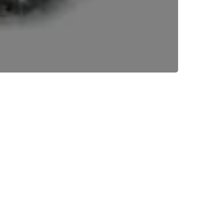
atywy ustawodawczej ustawy o zmianie ustawy o emeryturach i