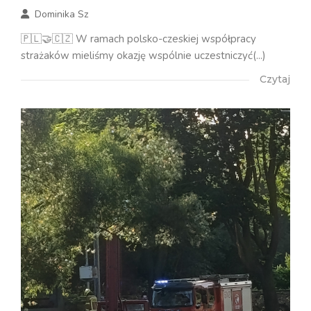
Dominika Sz
🇵🇱🤝🇨🇿 W ramach polsko-czeskiej współpracy
strażaków mieliśmy okazję wspólnie uczestniczyć(...)
Czytaj