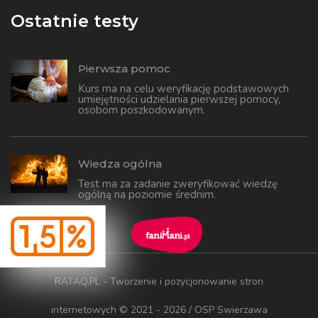
Ostatnie testy
Pierwsza pomoc
Kurs ma na celu weryfikację podstawowych
umiejętności udzielania pierwszej pomocy,
osobom poszkodowanym.
Wiedza ogólna
Test ma za zadanie zweryfikować wiedzę
ogólną na poziomie średnim.
RATAQ.PL - Tworzenie i pozycjonowanie stron
internetowych
© 2021 - 2026 / OSP Swierzawa