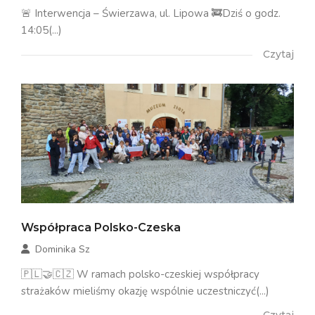
🚨 Interwencja – Świerzawa, ul. Lipowa 🚒Dziś o godz.
14:05(...)
Czytaj
Współpraca Polsko-Czeska
Dominika Sz
🇵🇱🤝🇨🇿 W ramach polsko-czeskiej współpracy
strażaków mieliśmy okazję wspólnie uczestniczyć(...)