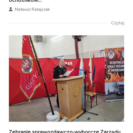
ochotników...
Mateusz Ratajczak
Czytaj
Zebranie sprawozdawczo-wyborcze Zarządu