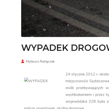
WYPADEK DROGO
Mateusz Ratajczak
24 stycznia 2012 r. okoł
miejscowości Sędziszowa
osób przebywających w
wychłodzeniem i przez t
wojewódzka 328 była zamk
policja, pogotowie, służba drogowa.