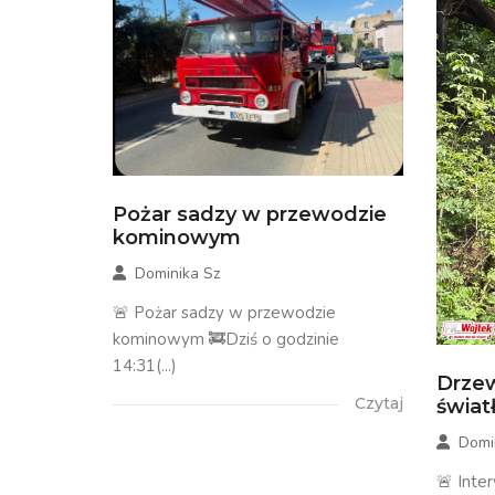
Pożar sadzy w przewodzie
kominowym
Dominika Sz
🚨 Pożar sadzy w przewodzie
kominowym 🚒Dziś o godzinie
14:31(...)
Drzew
Czytaj
świa
Domi
🚨 Inte