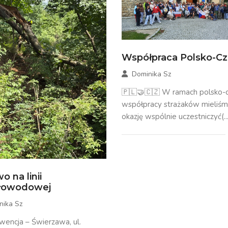
Współpraca Polsko-C
Dominika Sz
🇵🇱🤝🇨🇿 W ramach polsko-c
współpracy strażaków mieliś
okazję wspólnie uczestniczyć(...
o na linii
tłowodowej
nika Sz
rwencja – Świerzawa, ul.