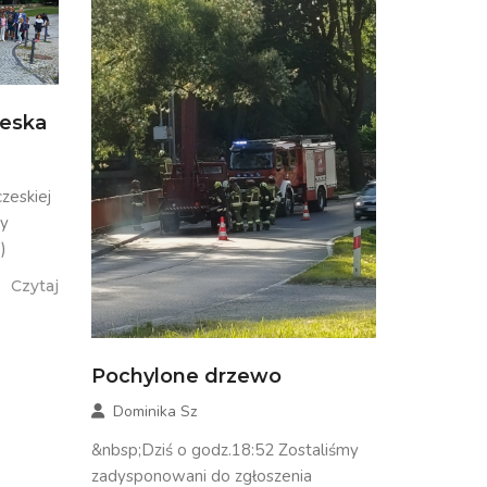
zeska
zeskiej
my
)
Czytaj
Pochylone drzewo
Dominika Sz
&nbsp;Dziś o godz.18:52 Zostaliśmy
zadysponowani do zgłoszenia