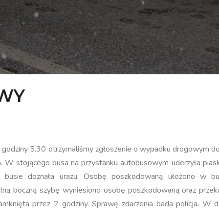
WY
o godziny 5.30 otrzymaliśmy zgłoszenie o wypadku drogowym do
. W stojącego busa na przystanku autobusowym uderzyła piask
 busie doznała urazu. Osobę poszkodowaną ułożono w bus
ylną boczną szybę wyniesiono osobę poszkodowaną oraz przek
nięta przez 2 godziny. Sprawę zdarzenia bada policja. W dzia