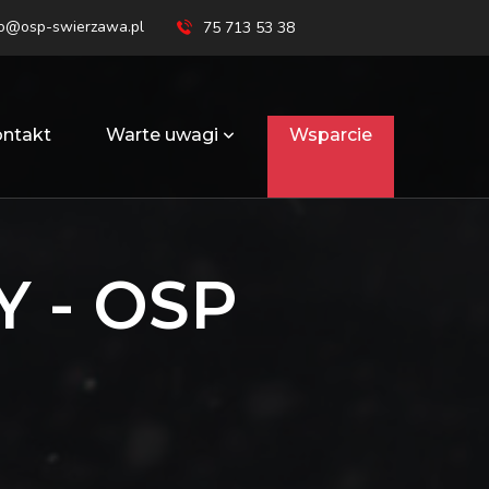
ro@osp-swierzawa.pl
75 713 53 38
ntakt
Warte uwagi
Wsparcie
 - OSP