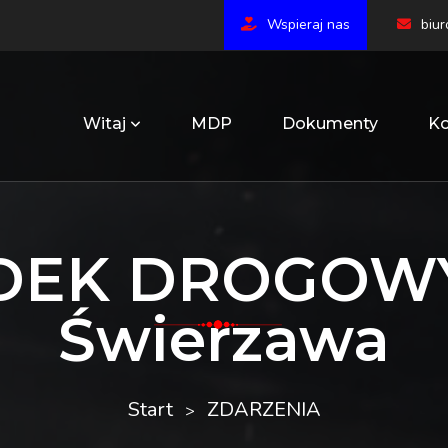
Wspieraj nas
biu
Witaj
MDP
Dokumenty
Ko
EK DROGOWY
Świerzawa
Start
ZDARZENIA