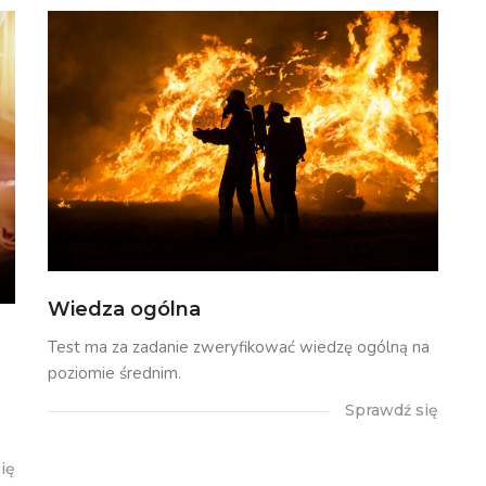
Wiedza ogólna
Test ma za zadanie zweryfikować wiedzę ogólną na
poziomie średnim.
Sprawdź się
ię