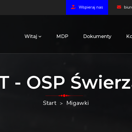
Wspieraj nas
biu
Witaj
MDP
Dokumenty
Ko
T - OSP Świer
Start
Migawki