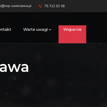
ro@osp-swierzawa.pl
75 713 53 38
ntakt
Warte uwagi
Wsparcie
zawa