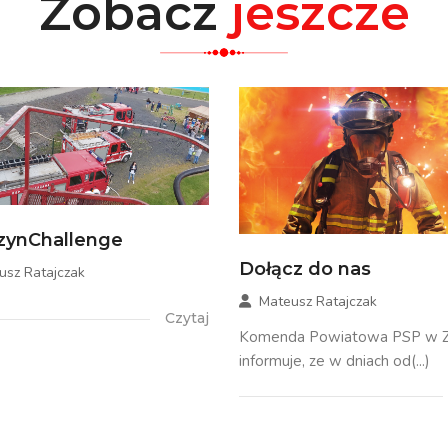
Zobacz
jeszcze
zynChallenge
Dołącz do nas
usz Ratajczak
Mateusz Ratajczak
Czytaj
Komenda Powiatowa PSP w Zł
informuje, ze w dniach od(...)