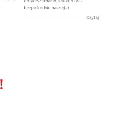
dotyczyć działań, szkoleń oraz
bezpośrednio naszej(...)
Czytaj
!