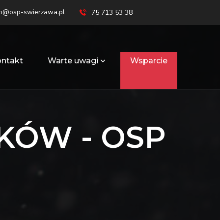
ro@osp-swierzawa.pl
75 713 53 38
ntakt
Warte uwagi
Wsparcie
KÓW - OSP