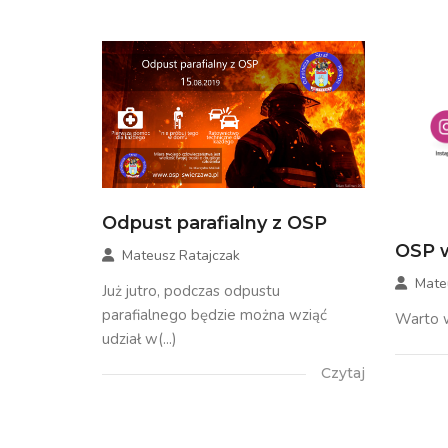
Odpust parafialny z OSP
OSP w
Mateusz Ratajczak
Mate
Już jutro, podczas odpustu
parafialnego będzie można wziąć
Warto w
udział w(...)
Czytaj