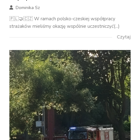
Dominika Sz
🇵🇱🤝🇨🇿 W ramach polsko-czeskiej współpracy
strażaków mieliśmy okazję wspólnie uczestniczyć(...)
Czytaj