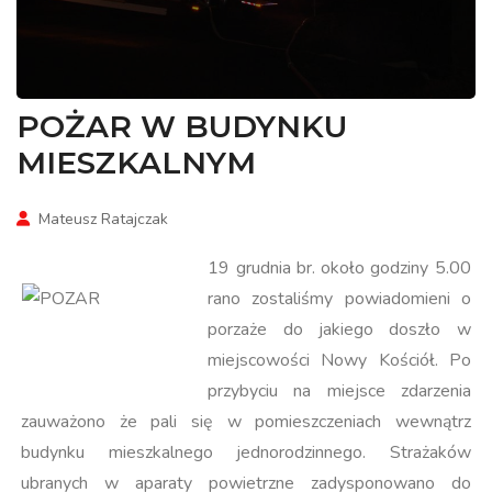
POŻAR W BUDYNKU
MIESZKALNYM
Mateusz Ratajczak
19 grudnia br. około godziny 5.00
rano zostaliśmy powiadomieni o
porzaże do jakiego doszło w
miejscowości Nowy Kościół. Po
przybyciu na miejsce zdarzenia
zauważono że pali się w pomieszczeniach wewnątrz
budynku mieszkalnego jednorodzinnego. Strażaków
ubranych w aparaty powietrzne zadysponowano do