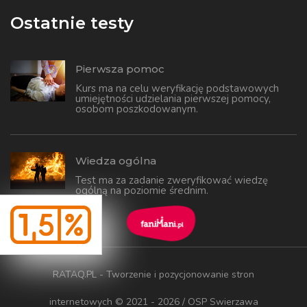
Ostatnie testy
Pierwsza pomoc
Kurs ma na celu weryfikację podstawowych
umiejętności udzielania pierwszej pomocy,
osobom poszkodowanym.
Wiedza ogólna
Test ma za zadanie zweryfikować wiedzę
ogólną na poziomie średnim.
RATAQ.PL - Tworzenie i pozycjonowanie stron
internetowych
© 2021 - 2026 / OSP Swierzawa