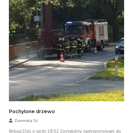
Pochylone drzewo
Dominika Sz
&nbsp;Dziś o godz.18:52 Zostaliśmy zadysponowani do