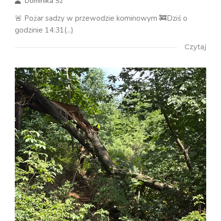
Dominika Sz
🚨 Pożar sadzy w przewodzie kominowym 🚒Dziś o
godzinie 14:31(...)
Czytaj