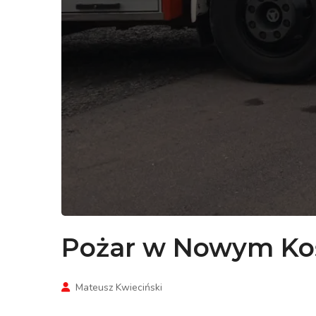
Pożar w Nowym Koś
Mateusz Kwieciński