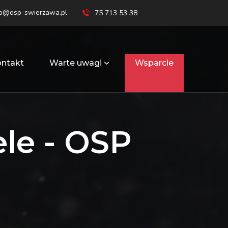
ro@osp-swierzawa.pl
75 713 53 38
ntakt
Warte uwagi
Wsparcie
le - OSP