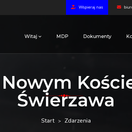
Wspieraj nas
biu
Witaj
MDP
Dokumenty
Ko
 Nowym Koście
Świerzawa
Start
Zdarzenia