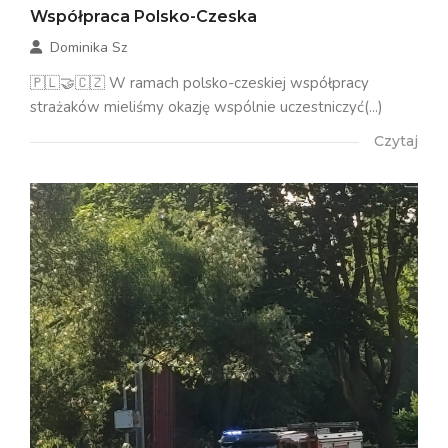
Współpraca Polsko-Czeska
Dominika Sz
🇵🇱🤝🇨🇿 W ramach polsko-czeskiej współpracy
strażaków mieliśmy okazję wspólnie uczestniczyć(...)
Czytaj