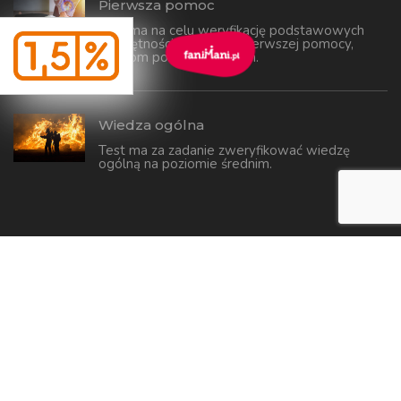
Pierwsza pomoc
Kurs ma na celu weryfikację podstawowych
umiejętności udzielania pierwszej pomocy,
osobom poszkodowanym.
Wiedza ogólna
Test ma za zadanie zweryfikować wiedzę
ogólną na poziomie średnim.
RATAQ.PL - Tworzenie i pozycjonowanie stron
internetowych
© 2021 - 2026 / OSP Swierzawa