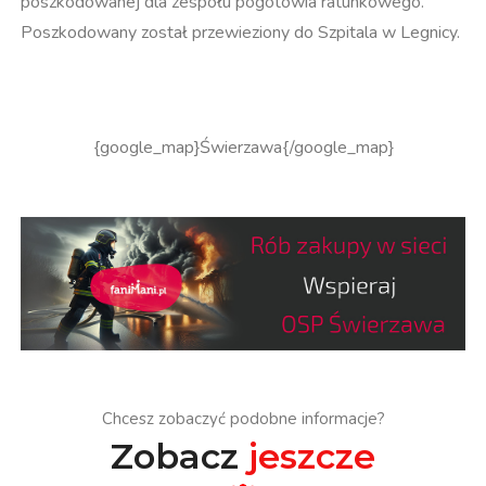
poszkodowanej dla zespołu pogotowia ratunkowego.
Poszkodowany został przewieziony do Szpitala w Legnicy.
{google_map}Świerzawa{/google_map}
Chcesz zobaczyć podobne informacje?
Zobacz
jeszcze