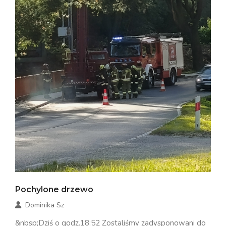
Pochylone drzewo
Dominika Sz
&nbsp;Dziś o godz.18:52 Zostaliśmy zadysponowani do