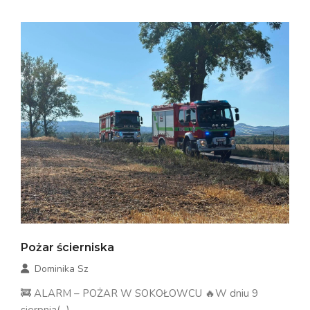
Pożar ścierniska
Dominika Sz
🚒 ALARM – POŻAR W SOKOŁOWCU 🔥W dniu 9
sierpnia(...)