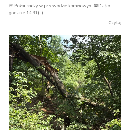
🚨 Pożar sadzy w przewodzie kominowym 🚒Dziś o
godzinie 14:31(...)
Czytaj